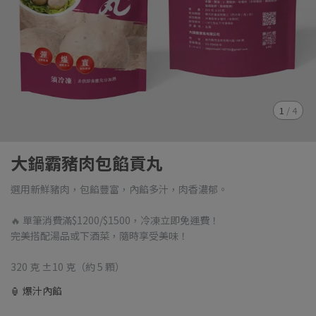
1
/
4
大鍋霸豬肉包餡貢丸
選用新鮮豬肉，包餡豐富，內餡多汁，肉香濃郁。
🔥 單筆消費滿$1200/$1500，冷凍立即免運費！
完美搭配湯品或下酒菜，隨時享受美味！
320 克 ±10 克（約 5 顆）
🏮 爆汁內餡