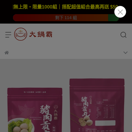
回饋無上限・限量1000組｜搭配超值組合最高再送 $50🔥數量有限
剩下 114 組