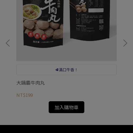
🥩滿口牛香！
大鍋霸牛肉丸
大
NT$199
NT
加入購物車