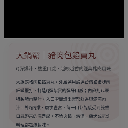
大鍋霸｜豬肉包餡貢丸
Q彈爆汁・雙重口感・越咬越香的經典豬肉風味
大鍋霸豬肉包餡貢丸，外層選用嚴選台灣豬後腿肉
細緻攪打，打造Q彈紮實的彈牙口感；內餡則包裹
特製豬肉醬汁，入口瞬間爆出濃郁鮮香與滿滿肉
汁。外Q內嫩、層次豐富，每一口都能感受到雙重
口感帶來的滿足感，不論火鍋、燉湯、煎烤或氣炸
料理都超級對味。