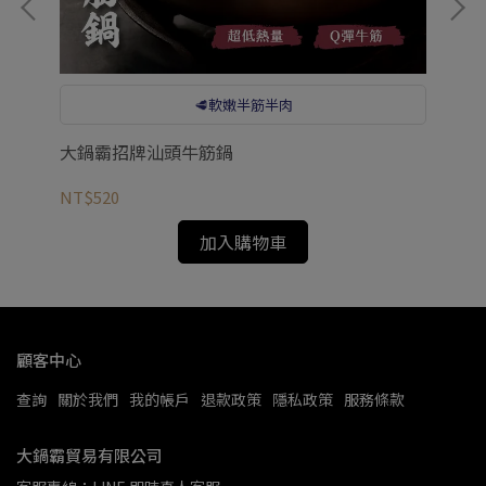
🥩軟嫩半筋半肉
大鍋霸招牌汕頭牛筋鍋
大
NT$520
NT
加入購物車
顧客中心
查詢
關於我們
我的帳戶
退款政策
隱私政策
服務條款
大鍋霸貿易有限公司