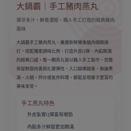
大鍋霸｜手工豬肉燕丸
彈牙多汁・鮮香濃郁・職人手工打造的經典豬肉
風味
大鍋霸手工豬肉燕丸，嚴選新鮮豬後腿肉細緻捶
打，搭配獨家調味比例，打造外皮Q彈、內餡飽滿
的經典口感。每一顆燕丸皆以職人手工製作，完整
保留鮮甜肉香與扎實彈性，入口越嚼越香，無論煮
湯、火鍋、拌炒或氣炸料理，都能呈現層次豐富的
美味享受。
手工燕丸特色
外皮紮實Q彈富有嚼勁
內餡多汁鮮甜更加飽滿