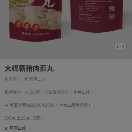
1
/
4
大鍋霸豬肉燕丸
彈牙多汁，鮮香可口！
精選豬肉，外皮Q彈，內餡鮮嫩多汁，完美口感。
🔥 單筆消費滿$1200/$1500，冷凍立即免運費！
200克 ±10克（6顆）
🥢 彈牙口感