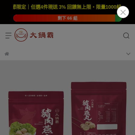
親節限定｜任選4件現送 3% 回饋無上限・限量1000組｜搭配超值
剩下 66 組